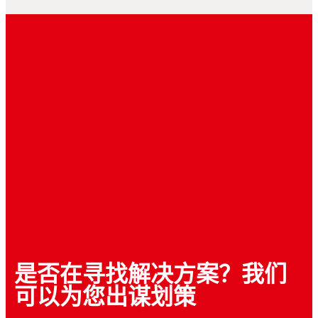
性。
白皮书
cDAF 与下一代互联技术的赋能者
是否在寻找解决方案？我们
探索汉高的导电芯片贴装膜如何赋予下一代宽
可以为您出谋划策
带技术出色的可靠性和高效率。