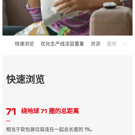
快速浏览
优化生产线涂层重量
资源
应用
解决
快速浏览
71
绕地球 71 圈的总距离
...
相当于软包装垃圾连在一起总长度的 1%。