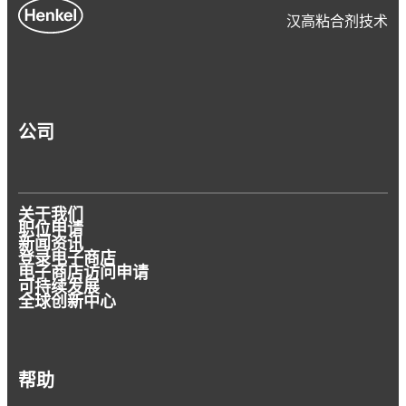
汉高粘合剂技术
案例研究
文章
案例研究
公司
文章
某传感器制造商通过半自动涂胶工艺提升产品
文章
喷涂粘合剂故障排除
质量与可靠性
粘合剂和半自动化设备助力医疗器械设计师实
汉高助力可持续设计
现稳定、高质量的生产工艺。
为什么粘合剂对材料回收利用如此重要
关于我们
职位申请
®
优化热熔胶在个人卫生用品中的应用
了解某传感器生产商如何利用乐泰LOCTITE
新闻资讯
登录电子商店
涂胶设备实施组装流程自动化，并有效提升生
®
可持续性始于设计阶段 - 选用合适的粘合剂和
了解医疗器械设计师如何利用乐泰 LOCTITE
电子商店访问申请
要实现回收利用，关键要保证材料的相容性。
产质量和可靠性。
可持续发展
涂层。
设备实现组装流程自动化。
全球创新中心
汉高粘合剂是构成解决方案的组成部分。
帮助