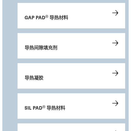
案例研究
®
GAP PAD
导热材料
案例研究
案例研究
汉高优化工业自动导引车的热性能
白皮书
®
使用 LOCTITE
相变材料提高电源模块的可
白皮书
®
®
BERGQUIST
LIQUI-BOND
为数据中心电
白皮书
靠性
断裂韧性在导热胶中如何发挥作用？
源设备提供高效的解决方案
界面导热材料如何助力功率电子器件封装？
导热间隙填充剂
如何选择合适的热管理材料？
了解自主导航车辆制造商如何借助汉高热管理
材料实现散热，以优化功能。
了解全新设计的驱动系统如何利用热管理材料
了解导热胶如何超越传统机械紧固方式。
了解交流/直流电源设备制造商如何利用强大
消除运行过程产生的热量。
了解我们为功率电子器件封装设计的界面导热
的热管理解决方案，满足紧凑设计的散热需
阅读我们的产品指南，了解有关汉高热管理解
导热凝胶
材料有哪些品类和性能特点。
求。
决方案的更多信息。
®
SIL PAD
导热材料