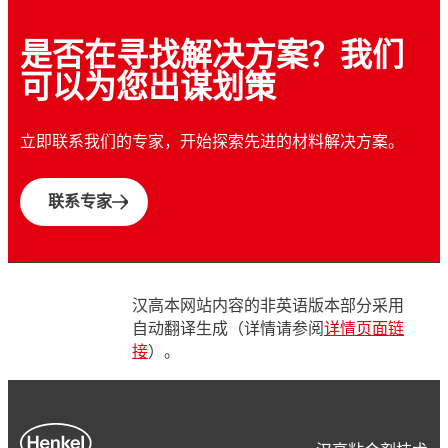
探索汉高如何融合前沿技术与传统草药，为中
软的弹性体非常适合可穿戴设备。硅胶可耐受
求、技术支持、制造工艺以及法规要求必须相
如何使医疗电子产品像可穿戴设备一样坚固耐
医药膏贴设计出低致敏性专业粘合剂解决方
导电粘合剂可用于一次性医疗器械的电气互
灭菌与清洁。在药物输送中，丙烯酸粘合剂可
互契合。粘合剂在保障安全的基础上，为医疗
是否在寻找解决方案？我们
用？粘合剂能够防止冲击、振动以及液体的影
案。
连，同时兼具柔韧性和可靠性。各向同性与各
粘合不同材质的基材。柔性粘合剂让产品更加
器械的创新提供有力支持。
自我护理器械如何拓展家庭医疗保健服务？可
响，同时保持外形美观。而软凝胶、硅胶以及
可以为您出谋划策
向异性方案可引导电流流动，并简化制造工
可靠。
穿戴设备跟踪生命体征，贴片输送药物。易于
刚性环氧树脂则保障产品可靠性。
艺。
使用的器械则为患者带来便利，并改善治疗效
立即联系我们的专家，开始探索先进的材料解决方案。
果。
联系专家
汉高本网站内容的非英语版本部分采用
自动翻译生成（详情请参阅
详情页面链
接
）。