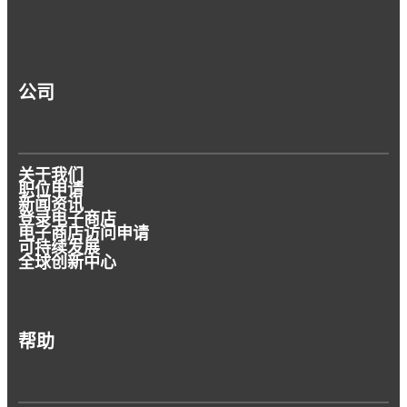
文章
文章
文章
公司
文章
清洁与脱脂
文章
钢卷清洁剂
铝脱脂
铝蚀刻
汉高助力可持续设计
关于我们
清洁剂能够简化日常工作，同时提升工作效率
职位申请
出色的钢卷清洁解决方案。
新闻资讯
并减少对环境的影响。
脱脂是去除污染物，确保工艺效果的关键步
登录电子商店
蚀刻雕成美观的铝表面。
电子商店访问申请
骤。
可持续性始于设计阶段 - 选用合适的粘合剂和
可持续发展
全球创新中心
涂层。
帮助