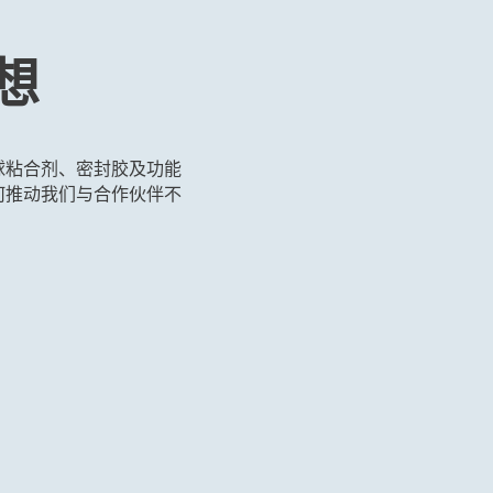
纹锁固剂
预涂式中强度螺纹锁固膜
第一代高
固剂
想
...
...
s 是全球粘合剂、密封胶及功能
如何推动我们与合作伙伴不