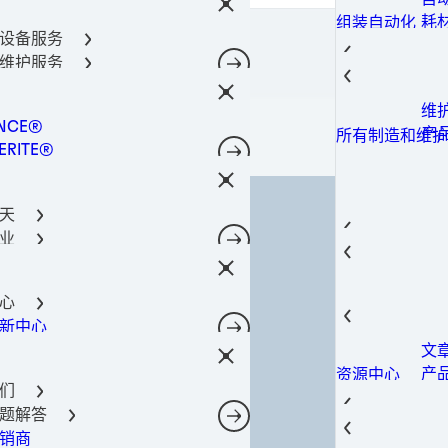
密
金
光
阀
通
导热
所有产品
器件保护解决方案
耗
组装自动化
柔
固
金
导热
料
涂
所有产品
设备服务
术
点
螺
400-666-7306
合剂技术
导
导
成
理
所有产品
维护服务
件粘合
光
热
导
筒
共
Lo
工解决方案
瞬
导
工
功
所有产品
维
所有机器和设备
决方案
粘
相
机
NCE®
工
光
所有产品
产
所有制造和维护
电子产品材料解决方案
粘
注
ERITE®
油
点
所有产品
粘
灌
TE®
添
合解决方案
粘
NOMELT®
电
理
结
天
SON®
磷
固
芯
业
腐
封
GA
薄
航空
后市场
自
防
热
热量管理
螺
航
结构构件
汽
航空航天
蚀
导
心
软
航
汽
子
汽车行业
表
SI
新中心
风
城
汽
建
电信
表
相
文
电
工
转
摄
建筑和结构构件
室内装饰
导
产
资源中心
动
移
造
预
宽
消费电子
们
导
案
智
数
修
数据和电信
题解答
电
存
光
过
产
销商
网