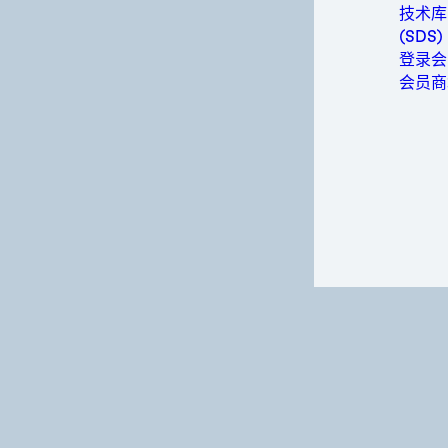
金属
技术库
包装与
(SDS)
个人卫
登录会
动力
会员商
半导体
运动与
交通运
握关键信息。请浏览我们
顺利推进项目。
领域的产品系列，根据您