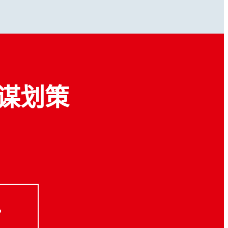
谋划策
？