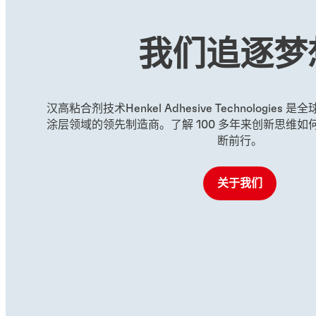
红色高强度螺纹锁固剂，适用
绿色渗透型螺
于固持大型螺栓
我们追逐梦
...
...
汉高粘合剂技术Henkel Adhesive Technologie
涂层领域的领先制造商。了解 100 多年来创新思维
断前行。
关于我们