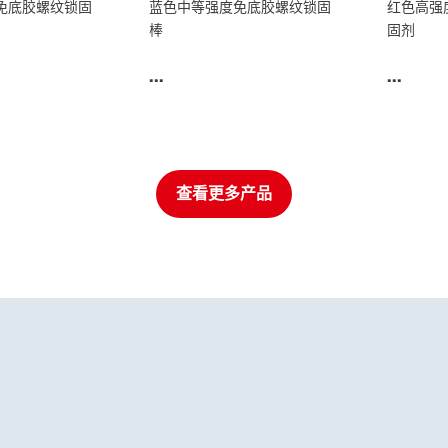
免底胶螺纹锁固
蓝色中等强度免底胶螺纹锁固
红色高强
棒
固剂
...
...
查看更多产品
螺纹锁固胶
螺纹锁固
®
90
LOCTITE
DRI 202
LOCTIT
...
...