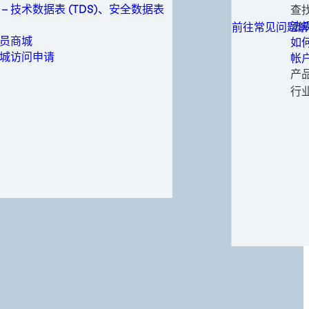
可
家
保
工业制造
技
 – 技术数据表 (TDS)、安全数据表
查
所有联系选项
白
重
旋
一
保养维修
加工
常
法
前往常见问题解
工
静
医
铝
医疗
生
申
员商城
如
医
铝
电
金属
请
城访问申请
帐
医
不
软
成
包装与加工
申
产
钢
金
婴
替
个人卫生
时尚
行
钢
纸
女
电
半
动力
输
医
电
正
半导体
纸
太
时
公
运动与时尚
风
运
专
交通运输