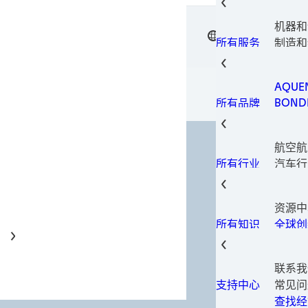
电子元
电子材
机器和
垫片技
中文
汉高粘
表面处
制造和
所有服务
瞬间组
设备
金属加
包装解
AQUE
印刷型
BOND
所有品牌
固持胶
LOCTI
结构粘
TECH
热量管
航空航
TERO
螺纹锁
汽车行
所有行业
螺纹密
汽车售
磨损预
建筑和
资源中
消费电
全球创
所有知识
数据和
家具和
工业制
联系我
保养维
常见问
支持中心
医疗
查找经