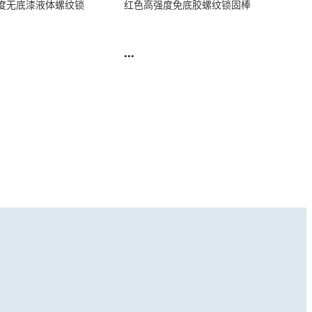
度无底漆液体螺纹锁
红色高强度免底胶螺纹锁固棒
...
胶
®
E
GRADE AV