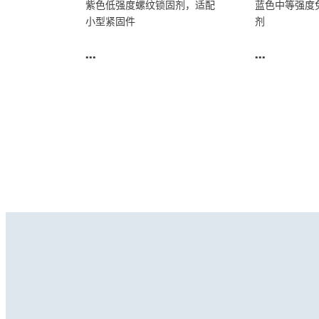
紫色低强度螺纹锁固剂，适配
蓝色中等强度
小型紧固件
剂
...
...
螺纹锁固胶
螺纹锁固胶
®
®
LOCTITE
277
LOCTITE
2
...
...