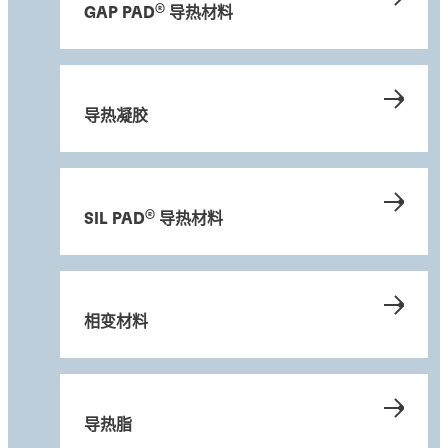
®
GAP PAD
导热材料
导热凝胶
导热填缝料
导热填缝料
导热填缝料
®
BERGQUIST
GAP FILLER TGF 1500
导热填缝料
®
BERGQUIST
GAP FILLER TGF 1500LVO
导热填缝料
®
BERGQUIST
GAP FILLER TGF 2030APS
导热填缝料
®
BERGQUIST
GAP FILLER TGF 3500LVO
导热填缝料
®
®
SIL PAD
导热材料
BERGQUIST
GAP FILLER TGF 3600
...
导热填缝料
®
LOCTITE
TCF 14001
...
多功能、经济高效的可施涂液体
®
LOCTITE
TFX 3010
...
具有低释放性的多功能可施涂液体
®
LOCTITE
TFX 3018
...
适用于高节拍组装应用的无硅胶、可粘附间隙填充剂
...
具有低释气的高性能可施涂液体
...
多功能高性能可施涂液体
相变材料
...
硅基导热填隙剂
...
不含硅酮的双组分硅烷改性聚合物导热填隙剂，适用于电
不含硅酮的双组分硅烷改性聚合物导热填隙剂，适用于电
...
动汽车电池的维修场景。
...
动汽车电池的维修场景。
...
...
...
导热脂
...