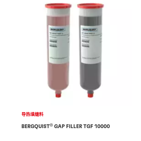
案例研究
汉高优化工业自动导引车的热性能
白皮书
®
使用 LOCTITE
相变材料提高电源模块的可
白皮书
®
®
BERGQUIST
LIQUI-BOND
为数据中心电
白皮书
靠性
断裂韧性在导热胶中如何发挥作用？
白皮书
源设备提供高效的解决方案
界面导热材料如何助力功率电子器件封装？
导热液体材料如何助力电子器件封装
了解自主导航车辆制造商如何借助汉高热管理
如何选择合适的热管理材料？
材料实现散热，以优化功能。
了解全新设计的驱动系统如何利用热管理材料
了解导热胶如何超越传统机械紧固方式。
了解交流/直流电源设备制造商如何利用强大
消除运行过程产生的热量。
了解我们为功率电子器件封装设计的界面导热
的热管理解决方案，满足紧凑设计的散热需
了解导热液体的性能、制造和可靠性问题。此
材料有哪些品类和性能特点。
阅读我们的产品指南，了解有关汉高热管理解
求。
处将探讨固态垫片类型的材料与无填料液体材
决方案的更多信息。
料之间的显著差异。
导热填缝料
®
BERGQUIST
GAP FILLER TGF 10000