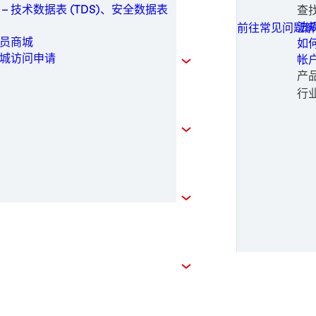
可
家
保
工业制造
技
 – 技术数据表 (TDS)、安全数据表
查
所有联系选项
白
重
旋
一
保养维修
加工
常
法
前往常见问题解
工
静
医
铝
医疗
生
申
员商城
如
医
铝
电
金属
请
城访问申请
帐
医
不
软
成
包装与加工
申
产
钢
金
婴
替
个人卫生
时尚
行
钢
纸
女
电
半
动力
输
医
电
正
半导体
纸
太
时
公
运动与时尚
风
运
专
交通运输