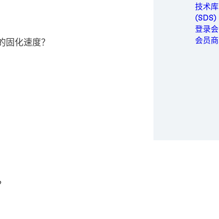
金属
技术库
包装与
(SDS)
个人卫
登录会
动力
会员商
的固化速度？
半导体
运动与
交通运
？