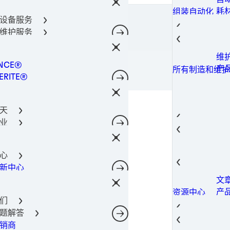
密
金
光
阀
通
导热
所有产品
器件保护解决方案
耗
组装自动化
柔
固
金
导热
料
涂
所有产品
设备服务
术
点
螺
400-666-7306
合剂技术
导
导
成
理
所有产品
维护服务
件粘合
光
热
导
筒
共
Lo
工解决方案
瞬
导
工
功
所有产品
维
所有机器和设备
决方案
粘
相
机
NCE®
工
光
所有产品
产
所有制造和维护
电子产品材料解决方案
粘
注
ERITE®
油
点
所有产品
粘
灌
TE®
添
合解决方案
粘
NOMELT®
电
理
结
天
SON®
磷
固
芯
业
腐
封
GA
薄
航空
后市场
自
防
热
热量管理
螺
航
结构构件
汽
航空航天
蚀
导
心
软
航
汽
子
汽车行业
表
SI
新中心
风
城
汽
建
电信
表
相
文
电
工
转
摄
建筑和结构构件
室内装饰
导
产
资源中心
动
移
造
预
宽
消费电子
们
导
案
智
数
修
数据和电信
题解答
电
存
光
过
产
销商
网