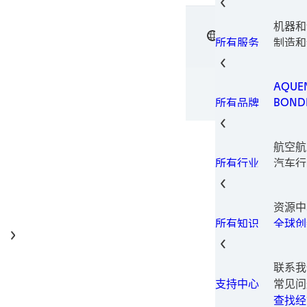
电子元
电子材
机器和
垫片技
中文
汉高粘
表面处
制造和
所有服务
瞬间组
设备
金属加
包装解
AQUE
印刷型
BOND
所有品牌
固持胶
LOCTI
结构粘
TECH
热量管
航空航
TERO
螺纹锁
汽车行
所有行业
螺纹密
汽车售
磨损预
建筑和
资源中
消费电
全球创
所有知识
数据和
家具和
工业制
联系我
保养维
常见问
支持中心
医疗
查找经