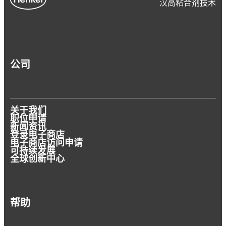
汉高粘合剂技术
文章
文章
文章
公司
文章
其他包装类型密封胶
汉高推出 RE 系列产品，助力实现循环经济
气雾罐密封胶
桶盖、大桶和提桶密封胶
粘合剂推动可持续设计
关于我们
汉高拥有市场上最全面的耐化学密封胶产品组
职位申请
汉高推出全新粘合剂与涂层系列，助力提升包
汉高气雾罐水基密封胶的耐化学性优于市场上
新闻资讯
合，该系列涵盖水性及溶剂型密封剂，即便针
汉高的桶盖、大桶和提桶密封胶系列产品可帮
装回收效率
登录电子商店
的同类产品。
粘合剂对于个人卫生用品的生产和设计至关重
对高腐蚀性或高活性产品，也能实现包装的绝
电子商店访问申请
助生产商降低能耗，从而减少成本并促进可持
可持续发展
要。粘合剂需要能够粘合多种不同的基材，以
对气密密封。
续性。
全球创新中心
确保安全性、柔软性、吸收性和舒适性。
帮助