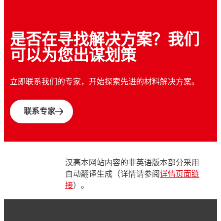
汉高凭借紧密的客户合作、深厚的行业经验和
秉承开拓精神、依托专业知识和创新技术，我
汉高提供强大的整体解决方案组合，满足紧凑
全面的工程支持，我们为防水设备的设计提供
汉高的印刷直接成型 (PDS) 天线技术为更狭
们通过创新驱动可持续发展。
型摄像头模组和传感器组装的多样化需求。
无限的创新可能。
小的空间带来设计灵活性，是现有天线技术的
是否在寻找解决方案？我们
有效替代方案。
可以为您出谋划策
立即联系我们的专家，开始探索先进的材料解决方案。
联系专家
汉高本网站内容的非英语版本部分采用
自动翻译生成（详情请参阅
详情页面链
接
）。