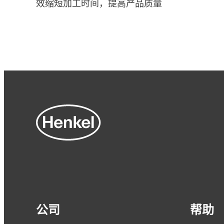
效缩短加工时间，提高产品质量
文章
不受限制的控制系统 - BONDERITE E-CO
DMC
公司
帮助