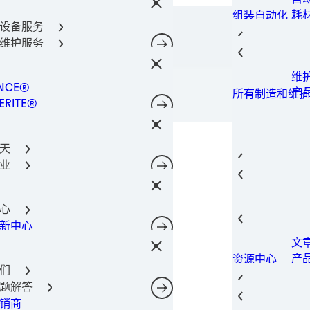
密
金
光
阀
通
导热
所有产品
器件保护解决方案
耗
组装自动化
柔
固
金
导热
料
涂
所有产品
设备服务
术
点
螺
400-666-7306
合剂技术
导
导
成
理
所有产品
维护服务
件粘合
光
热
导
筒
共
Lo
工解决方案
瞬
导
工
功
所有产品
维
所有机器和设备
决方案
粘
相
机
NCE®
工
光
所有产品
产
所有制造和维护
电子产品材料解决方案
粘
注
ERITE®
油
点
所有产品
粘
灌
TE®
添
合解决方案
粘
NOMELT®
电
理
结
天
SON®
磷
固
芯
业
腐
封
GA
薄
航空
后市场
自
防
热
热量管理
螺
航
结构构件
汽
航空航天
蚀
导
心
软
航
汽
子
汽车行业
表
SI
新中心
风
城
汽
建
电信
表
相
文
电
工
转
摄
建筑和结构构件
室内装饰
导
产
资源中心
动
移
造
预
宽
消费电子
们
导
案
智
数
修
数据和电信
题解答
电
存
光
过
产
销商
网