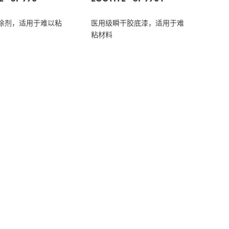
涂剂，适用于难以粘
医用级瞬干胶底漆，适用于难
粘材料