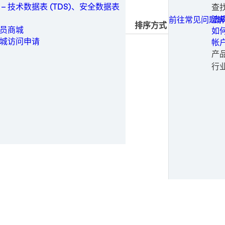
可
家
保
工业制造
技
 – 技术数据表 (TDS)、安全数据表
查
所有联系选项
白
重
旋
一
保养维修
加工
常
法
前往常见问题解
排序方式
工
静
医
铝
医疗
生
申
员商城
如
医
铝
电
金属
请
城访问申请
帐
医
不
软
成
包装与加工
申
产
钢
金
婴
替
个人卫生
时尚
行
钢
纸
女
电
半
动力
输
医
电
正
半导体
纸
太
时
公
运动与时尚
风
运
专
交通运输