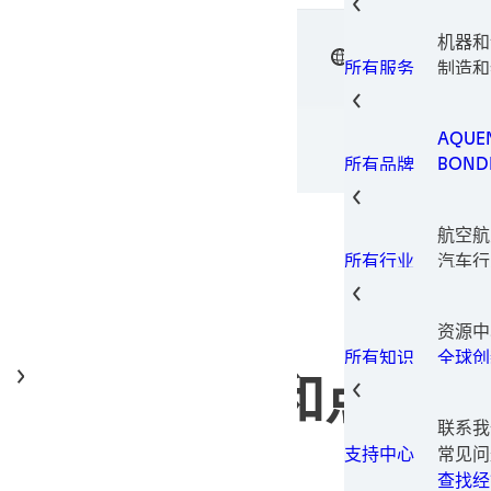
电子元
电子材
机器和
垫片技
中文
汉高粘
表面处
制造和
所有服务
瞬间组
设备
金属加
包装解
AQUE
印刷型
BOND
所有品牌
固持胶
LOCTI
结构粘
TECH
热量管
航空航
TERO
螺纹锁
汽车行
所有行业
螺纹密
汽车售
磨损预
建筑和
资源中
消费电
全球创
所有知识
数据和
制器、储胶罐和点胶阀
家具和
工业制
联系我
保养维
常见问
支持中心
医疗
查找经