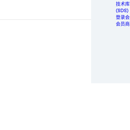
金属
技术库
包装与
(SDS)
个人卫
登录会
动力
会员商
半导体
运动与
交通运