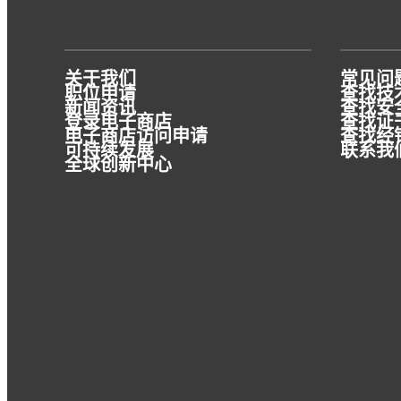
®
了解我们的 BONDERITE
E-CO DMC 过程
控制系统。
关于我们
常见问
职位申请
查找技术
新闻资讯
查找安全
登录电子商店
查找证
电子商店访问申请
查找经
可持续发展
联系我
全球创新中心