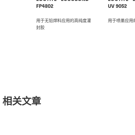
FP4802
UV 9052
用于无铅焊料应用的高纯度灌
用于喷墨应用
封胶
相关文章
机器人手持控制器和软件包
®
TECHNOMELT
AS 8998