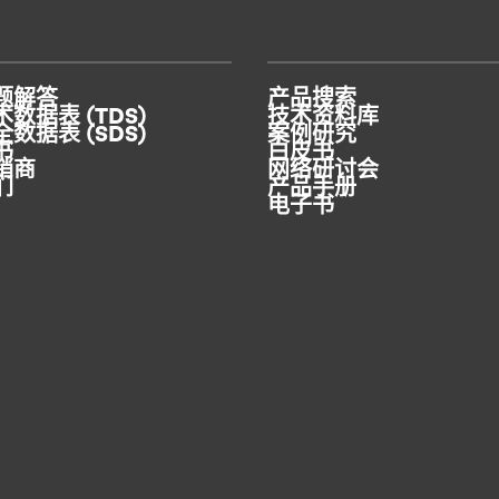
®
了解如何利用 BONDERITE
E-CO Flex 实现
持续连接和控制。
题解答
产品搜索
数据表 (TDS)
技术资料库
数据表 (SDS)
案例研究
书
白皮书
销商
网络研讨会
们
产品手册
电子书