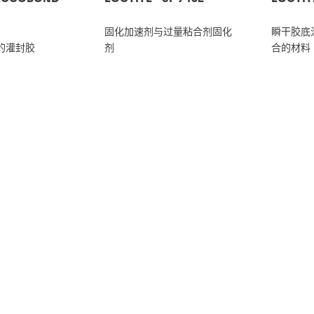
固化加速剂与过量粘合剂固化
瞬干胶底
的灌封胶
剂
合的材料