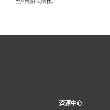
生产质量和可靠性。
文章
®
利用 BONDERITE
E-CO Flex 始终保持连接
资源中心