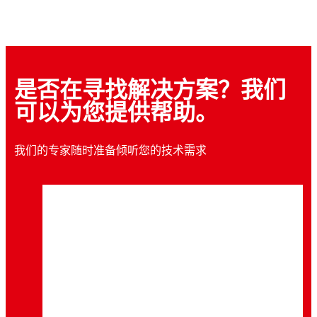
是否在寻找解决方案？我们
可以为您提供帮助。
我们的专家随时准备倾听您的技术需求
螺纹锁固胶
瞬干胶
瞬干胶
®
LOCTITE
263
垫片密封胶
®
LOCTITE
401
固持胶
®
LOCTITE
454
垫片密封胶
®
LOCTITE
518
®
LOCTITE
638
...