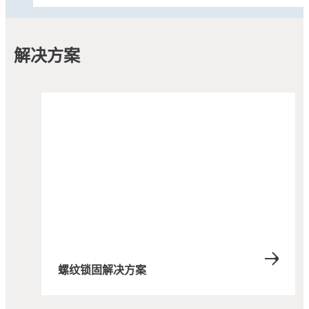
解决方案
案例研究
案例研究
案例研究
®
某食品饮料生产商通过乐泰LOCTITE
固持
®
某维护团队通过使用乐泰LOCTITE
螺纹锁
胶消除设备过早失效问题。
®
炼钢厂采用乐泰LOCTITE
螺纹锁固剂防止
固剂有效防止泵与发动机故障
密封垫爆裂
®
了解乐泰LOCTITE
固持胶如何帮助一家食品
螺纹锁固解决方案
了解某工厂的设施维护团队如何使用乐泰
饮料生产商缩短了计划外停机时间。
了解一家炼钢厂如何使用几滴乐泰螺纹锁固
®
LOCTITE
螺纹锁固剂有效避免泵和发动机发
剂，轻松减少螺纹紧固件失效导致的意外停机