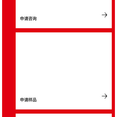
®
LOCTITE
SI 587
...
红色高强度无底漆液体螺纹锁固剂
...
快速固定粘合剂
...
首选快速初固凝胶
...
通用半柔韧密封胶，适用于刚性法兰
申请咨询
...
用于圆柱形组件的高强度通用粘合
蓝色通用型室温硫化 (RTV) 硅胶密封胶，具有优异的耐油
性
...
...
...
...
...
...
申请样品