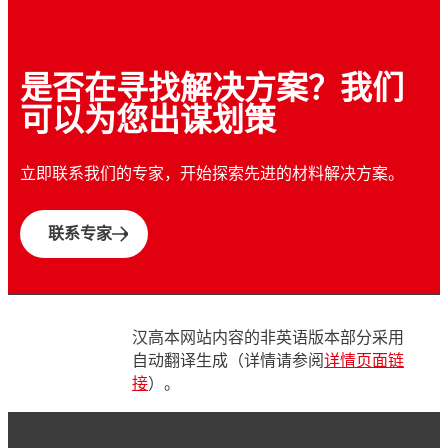
...
无溶剂保形涂层，可防止潮湿和刺激性化学物质的侵蚀
热熔粘合剂
®
LOCTITE
ABLESTIK 2151
...
高性能热塑性聚酰胺粘合剂，适用于低压成型
®
TECHNOMELT
PA 652
...
高性能黑色聚酰胺，可实现高强度和高硬度
®
TECHNOMELT
PA 673
...
低温柔韧性高性能黑色聚酰胺粘合剂
...
聚酰胺热熔胶，适用于低压成型应用
是否在寻找解决方案？我们
...
中高速施胶的不导电表面贴装粘合剂
...
...
电绝缘导热室温固化粘合剂
...
可以为您出谋划策
...
高性能琥珀色低温柔韧性聚酰胺粘合剂
...
高性能无溶剂聚酰胺，适用于高温应用
...
...
...
立即联系我们的专家，开始探索先进的材料解决方案。
...
...
...
...
联系专家
...
汉高本网站内容的非英语版本部分采用
自动翻译生成（详情请参阅
详情页面链
接
）。