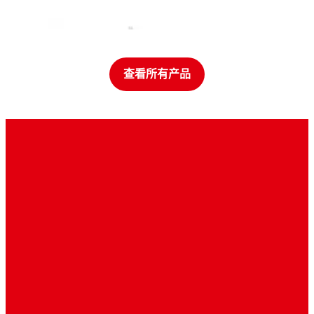
查看所有产品
灌封胶
灌封胶
共形覆膜涂层
®
LOCTITE
STYCAST 2850FTJ
注塑材料
®
LOCTITE
STYCAST HD 3561
注塑材料
®
LOCTITE
STYCAST UV 7993
注塑材料
®
TECHNOMELT
PA 638 BLACK
注塑材料
®
TECHNOMELT
PA 646
...
不导电粘合剂
®
TECHNOMELT
PA 657
...
环氧树脂封装胶，专为高电压应用而设计
不导电粘合剂
®
TECHNOMELT
PA 678
...
环氧树脂硬化剂，与多种 LOCTITE 产品相容
热熔粘合剂
®
LOCTITE
3609