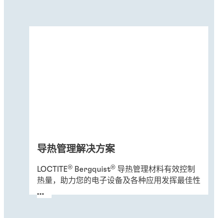
导热管理解决方案
®
®
LOCTITE
Bergquist
导热管理材料有效控制
热量，助力您的电子设备及各种应用发挥最佳性
能。了解我们的高科技解决方案如何优化设备功
...
能和增强可靠性，确保其发挥卓越性能。