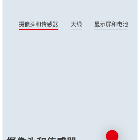
摄像头和传感器
天线
显示屏和电池
文章
超薄可印刷5G天线技术
汉高的印刷直接成型 (PDS) 天线技术为更狭
小的空间带来设计灵活性，是现有天线技术的
有效替代方案。