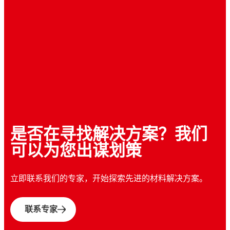
工业玻璃清洗剂
涂胶机胶嘴（包括软压、更换喷嘴Ck阀总成）
涂胶机胶嘴（包括软压、更换喷嘴Ck阀总成）
®
LOCTITE
ECCOBOND FP4531
涂胶机胶嘴（包括软压、更换喷嘴Ck阀总成）
®
LOCTITE
ECI 1203 E&C
涂胶机胶嘴（包括软压、更换喷嘴Ck阀总成）
®
LOCTITE
ECI 1204 E&C
®
LOCTITE
ECI 1205 E&C
®
LOCTITE
ECI 1216 E&C
...
...
小间隙兼容的底部填充胶
...
低温加工，导电油墨
...
导电油墨，用于移印工艺的馈点应用
是否在寻找解决方案？我们
...
溶剂基，可喷涂，导电油墨
可移印导电油墨，以形成导电通路
可以为您出谋划策
...
立即联系我们的专家，开始探索先进的材料解决方案。
...
...
...
...
联系专家