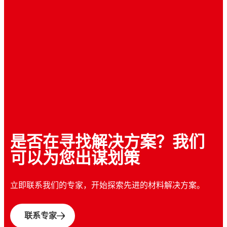
创新胶带和补片赋能轻量化设计
汉高汽车电子元器件解决方案
多材料车辆金属预处理
汉高汽车内饰层压解决方案
高抗冲击结构粘合剂
采用混合结构件的电池碰撞防护技术
探索汉高为电动汽车电池提供的创新解决方
案：践行循环经济 4R 原则 — 修复、重复使
探索 BONDERITE 薄膜：汉高推出的革命性金
用、改造利用、回收利用。可剥离粘合剂革新
属预处理工艺，赋予铝材等不同金属成本效
探索汉高 TEROSON EP 高端结构粘合剂如何
了电池生命周期，确保维修时的便捷拆卸与高
探索汉高与 RLE International 如何携手开创
益、可持续性及优越性能。让我们携手迈向更
塑造未来的汽车安全。这些高强度抗冲击粘合
效回收。加入环保革命！
电池防护设计，引领未来的电动汽车安全。其
绿色、更高效的未来！
是否在寻找解决方案？我们
剂专为电动时代设计，在革新汽车轻量化概念
尖端混合结构件融合轻量化材料与高强度结构
的同时提供极致保护。让我们迎接更安全、更
可以为您出谋划策
泡沫，为电动汽车提供卓越的碰撞防护性能并
环保、更高效的驾驶体验！
显著减轻重量。兼具效率与耐久性的创新技
立即联系我们的专家，开始探索先进的材料解决方案。
术，让人满怀期待。
联系专家