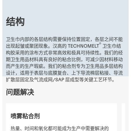
结构
卫生巾内部的各层结构需要保持位置固定，各层之间不能
®
出现起皱或聚团现象。汉高的 TECHNOMELT
卫生巾结
构胶采用的涂布方式非常高效和极具可持续性。我们的经
期卫生用品材料具有良好的粘合比例，可减少因材料移动
而产生的生产瑕疵。我们的粘合剂专为卫生用品多层结构
设计，适用于表层与底膜复合、上下导流棉层粘接、导流
扩散层固定及气流成网/SAP 层成型等关键工艺环节。
问题解决
喷雾粘合剂
热量、时间和氧化都可能成为生产中需要解决的
随