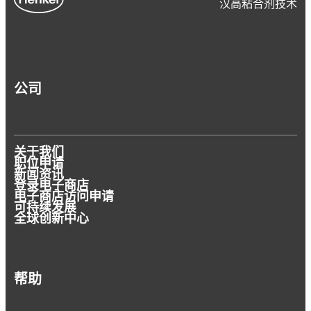
汉高粘合剂技术
文章
文章
文章
公司
案例研究
电镀锌钢
案例研究
为金属表面赋予灵魂
轻金属打造光明的未来
可持续表面处理成功案例
为 Prince 量身打造的卓越品质
关于我们
了解我们久经考验、值得信赖，面向电镀锌钢
职位申请
Ștefan Zwart 的创作源于激情与灵感的驱
®
新闻资讯
的 BONDERITE
产品组合。
在金属工业，受电动出行和可持续发展趋势的
登录电子商店
动。我们向他提出挑战，要求他设计一件由冰
BSH 与汉高合作提高效率
电子商店访问申请
推动，市场对铝材及其合金的需求激增。
Prince Manufacturing 超越最严格的质量要
冷坚硬的金属制成的物品，但要传达出我们产
可持续发展
®
BONDERITE
轻金属解决方案能够帮助生产
全球创新中心
求
品组合及其背后开发人员的精神与灵魂。
商简化预处理工艺，抓住这些机遇。
帮助