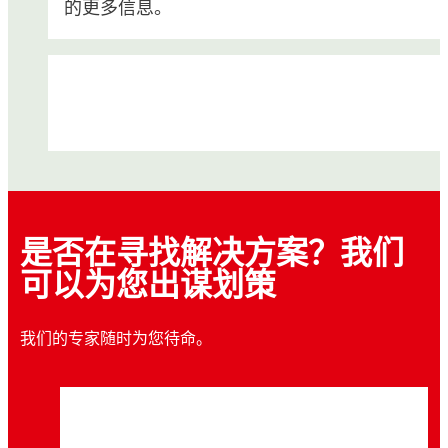
的更多信息。
是否在寻找解决方案？我们
可以为您出谋划策
白皮书
白皮书
我们的专家随时为您待命。
案例研究
®
™
乐泰LOCTITE
402
产品介绍 - 快速初固、
案例研究
®
如何利用乐泰LOCTITE
瞬干胶改善职业健康
案例研究
高强度粘合和超高性能
®
某手机配件生产商利用乐泰LOCTITE
瞬干
案例研究
和安全
®
某安防解决方案公司利用乐泰LOCTITE
瞬
网络研讨会
胶解决方案提高产品可靠性
®
某耳机生产商利用乐泰LOCTITE
瞬干胶技
干胶提高生产力并提升质量
®
某消费电子产品生产商利用乐泰LOCTITE
瞬
术提升质量和可靠性