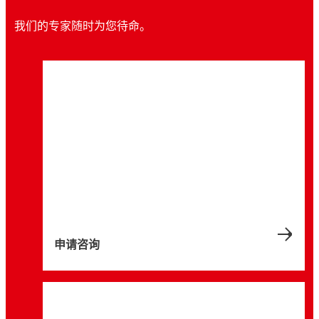
白皮书
我们的专家随时为您待命。
案例研究
案例研究
®
如何利用乐泰LOCTITE
瞬干胶改善职业健康
案例研究
®
某手机配件生产商利用乐泰LOCTITE
瞬干
案例研究
和安全
®
某安防解决方案公司利用乐泰LOCTITE
瞬
网络研讨会
胶解决方案提高产品可靠性
®
某耳机生产商利用乐泰LOCTITE
瞬干胶技
干胶提高生产力并提升质量
®
某消费电子产品生产商利用乐泰LOCTITE
瞬
术提升质量和可靠性
乐泰瞬干胶大师班：只需 15 分钟，简化装配
干胶技术降低废品率
过程
汉高最新创新成果简介 - 一系列升级款瞬干胶
为降低产品故障率和优化生产工艺，一家手机
和促进剂，含有更少的有害化学物质，更好地
了解一家领先的安防系统生产商如何利用乐泰
支架生产商想要使用快速固化的粘接解决方案
®
了解乐泰LOCTITE
瞬干胶技术如何帮助一家
保障员工安全。此项创新融合了升级配方与乐
®
LOCTITE
瞬干胶解决方案改进复杂的装配流
®
了解乐泰LOCTITE
瞬干胶解决方案如何帮助
替代当前使用的机械卡扣式配合方法。
制造真无线立体声耳机的全球生产商降低产品
®
®
泰LOCTITE
了解乐泰LOCTITE
品牌广受认可的高质量和可靠
瞬间组件粘合大师班如何
程并提高产品的美观性。
一家蓝牙耳机生产商成功解决产品发货后粘合
的使用故障率。
性。
助力您提高生产率、增强可靠性并简化装配过
失效问题，并将废品率降低 35%。
程。
申请咨询