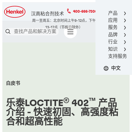
400-666-7306
产品
汉高粘合剂技术
应用
服务
品牌
行业
知识
支持服务
中文
白皮书
®
™
乐泰LOCTITE
402
产品
介绍 - 快速初固、高强度粘
合和超高性能