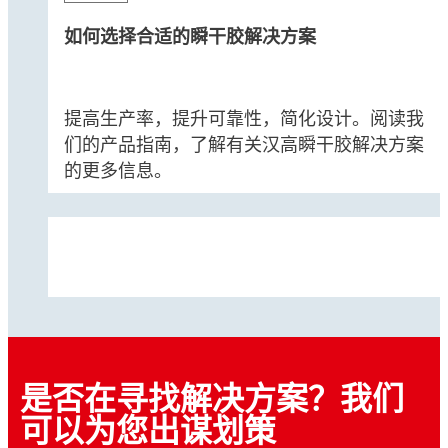
LOCTITE
4203
...
适用于医疗器械组装的低起霜粘合剂
...
低粘度，适用于紧密配合零件
如何选择合适的瞬干胶解决方案
...
超低粘度，适用于紧密配合的医疗部件
...
...
适用于金属、塑料和弹性体的瞬干胶
...
...
适用于塑料、橡胶和金属的瞬干胶
...
通用粘合剂，适合需要耐热性的应用场合
...
...
提高生产率，提升可靠性，简化设计。阅读我
...
...
们的产品指南，了解有关汉高瞬干胶解决方案
...
的更多信息。
...
...
...
是否在寻找解决方案？我们
可以为您出谋划策