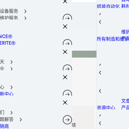
密
金
光
阀
通
导热
所有产品
器件保护解决方案
耗
组装自动化
柔
固
金
导热
料
涂
所有产品
设备服务
术
点
螺
400-666-7306
合剂技术
导
导
成
理
所有产品
维护服务
件粘合
光
热
导
筒
共
Lo
工解决方案
瞬
导
工
功
所有产品
维
所有机器和设备
决方案
粘
相
机
NCE®
工
光
所有产品
产
所有制造和维护
电子产品材料解决方案
粘
注
ERITE®
油
点
所有产品
粘
灌
TE®
添
合解决方案
粘
NOMELT®
电
理
结
天
SON®
磷
固
芯
业
腐
封
GA
薄
航空
后市场
自
防
热
热量管理
螺
航
结构构件
汽
航空航天
蚀
导
心
软
航
汽
子
汽车行业
表
SI
新中心
风
城
汽
建
电信
表
相
文
电
工
转
摄
建筑和结构构件
室内装饰
导
产
资源中心
动
移
造
预
宽
消费电子
们
导
案
智
数
修
数据和电信
题解答
电
存
光
过
置为中国大陆，或更改您的位置以继续
产
销商
网