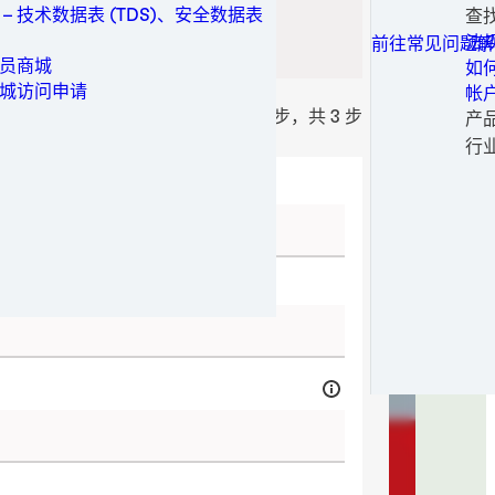
可
家
保
工业制造
技
 – 技术数据表 (TDS)、安全数据表
查
所有联系选项
白
重
旋
一
保养维修
加工
切换位置
常
法
前往常见问题解
工
静
医
铝
医疗
生
申
员商城
如
医
铝
电
金属
请
城访问申请
帐
医
不
软
成
包装与加工
申
第 1 步，共 3 步
产
钢
金
婴
替
个人卫生
时尚
行
钢
纸
女
电
半
动力
输
医
电
姓氏
正
半导体
纸
太
时
公
运动与时尚
风
运
专
交通运输