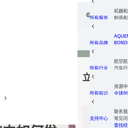
电子元
电子材
机器和
垫片技
中文
汉高粘
表面处
制造和
所有服务
瞬间组
设备
金属加
包装解
AQUE
印刷型
BOND
所有品牌
固持胶
LOCTI
结构粘
TECH
热量管
航空航
TERO
螺纹锁
汽车行
所有行业
螺纹密
汽车售
立即访问
磨损预
建筑和
资源中
消费电
全球创
所有知识
数据和
家具和
工业制
联系我
保养维
常见问
支持中心
医疗
请确认您所在的位
查找经