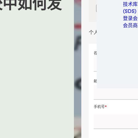
胶中如何发
金属
技术库
确认位置
包装与
(SDS)
个人卫
登录会
动力
会员商
半导体
个人详细信息
运动与
交通运
名字
邮箱地址
手机号