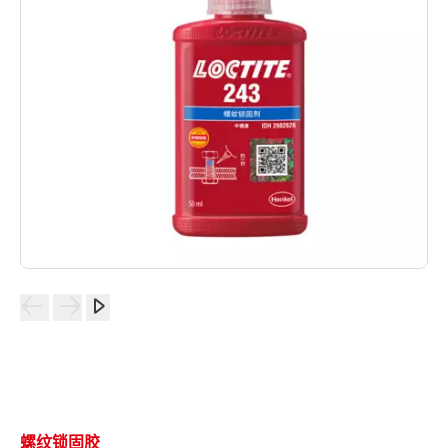
螺纹锁固胶