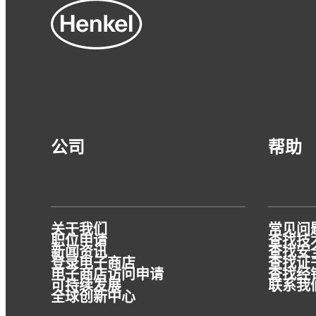
文章
公司
帮助
为什么粘合剂对材料回收利用如此重要
关于我们
常见问
要实现回收利用，关键要保证材料的相容
职位申请
查找技术
性。汉高粘合剂是构成解决方案的组成部
新闻资讯
查找安全
登录电子商店
查找证
分。
电子商店访问申请
查找经
可持续发展
联系我
全球创新中心