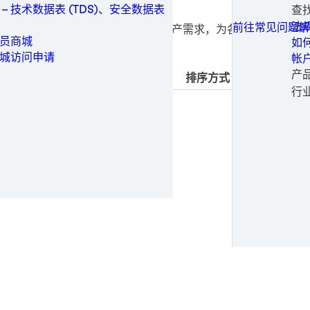
可
家
保
工业制造
技
 – 技术数据表 (TDS)、安全数据表
查
所有联系选项
白
重
旋
一
保养维修
加工
常
法
前往常见问题解
可靠的品质，能够满足多个行业的生产需求，为各类制
工
静
医
铝
医疗
生
申
员商城
如
医
铝
电
金属
请
城访问申请
帐
医
不
软
成
包装与加工
申
产
排序方式
钢
金
婴
替
个人卫生
时尚
行
钢
纸
女
电
半
动力
输
医
电
正
半导体
纸
太
时
公
运动与时尚
风
运
专
交通运输