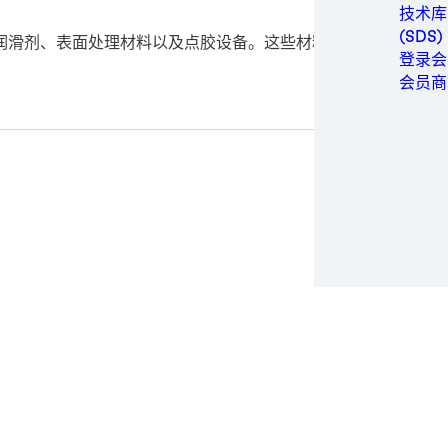
金属
技术库
包装与
(SDS)
润滑剂、表面处理材料以及点胶设备。这些材料与设备具备稳定
个人卫
登录会
动力
会员商
半导体
运动与
交通运