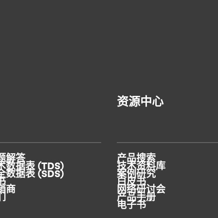
汉高推出 RE 系列产品，助力实现循环经济
资源中心
汉高推出全新粘合剂与涂层系列，助力提升
包装回收效率
题解答
产品搜索
数据表 (TDS)
技术资料库
数据表 (SDS)
案例研究
书
白皮书
销商
网络研讨会
们
产品手册
电子书