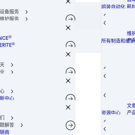
密
金
光
阀
通
导热
所有产品
器件保护解决方案
耗
组装自动化
柔
固
金
导热
料
涂
所有产品
设备服务
术
点
螺
400-666-7306
合剂技术
导
导
成
理
所有产品
维护服务
件粘合
光
热
导
筒
共
工解决方案
瞬
导
工
功
所有产品
维
所有机器和设备
决方案
粘
相
®
机
NCE
工
光
所有产品
产
所有制造和维护
电子产品材料解决方案
粘
®
注
RITE
油
点
所有产品
粘
®
灌
TE
添
合解决方案
粘
®
NOMELT
电
理
结
天
®
SON
磷
固
芯
业
腐
封
GA
薄
航空
后市场
自
防
热
热量管理
螺
航
结构构件
汽
航空航天
蚀
导
心
软
航
汽
子
汽车行业
表
SIL
新中心
风
城
汽
建
电信
表
相
文
电
工
转
摄
建筑和结构构件
室内装饰
导
产
资源中心
动
移
造
预
宽
消费电子
们
导
案
智
数
修
数据和电信
题解答
电
存
光
过
产
销商
网