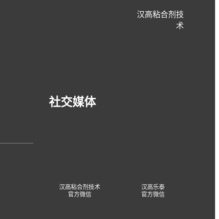
汉高粘合剂技
术
案例研究
社交媒体
合作共创可持续的未来
与汉高合作开发和实施可持续创新产品
汉高粘合剂技术
汉高乐泰
官方微信
官方微信