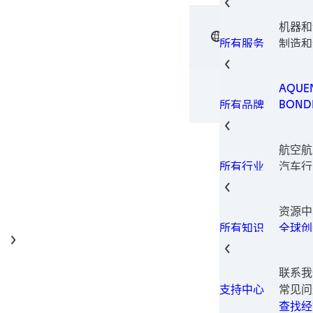
电子元
电子材
机器和
垫片技
中文
汉高粘
表面处
制造和
所有服务
瞬间组
设备
金属加
包装解
AQUE
印刷型
BONDE
所有品牌
固持胶
LOCTI
结构粘
TECH
热量管
航空航
TERO
螺纹锁
汽车行
所有行业
螺纹密
汽车售
磨损预
建筑和
资源中
消费电
全球创
所有知识
数据和
家具和
工业制
联系我
保养维
常见问
支持中心
医疗
查找经