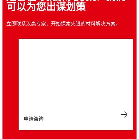
可以为您出谋划策
立即联系汉高专家，开始探索先进的材料解决方案。
案例研究
案例研究
案例研究
Reading Truck - 金属预处理领域的真正合作
案例研究
合作共创可持续的未来
伙伴
案例研究
创新涂层，持续迭代
为 Prince 量身打造的卓越品质
建立在深厚信任基础上的合作伙伴关系
与汉高合作开发和实施可持续创新产品
本案例研究展示了 Reading Truck 与汉高之
Clark Pulley 与汉高携手合作超过二十五年，
间的合作经历。
Prince Manufacturing 超越最严格的质量要
关系稳固持久
本案例研究说明了 Rudolph Bros. & Co. 和汉
求
高如何在深厚的信任基础上建立合作伙伴关
系。
10 分钟
4 分钟
5 分钟
8 分钟
4 分钟
申请咨询