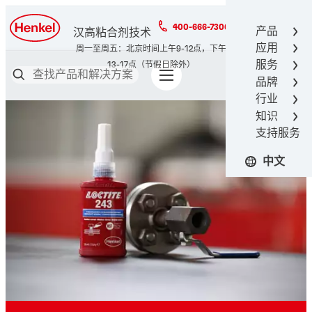
400-666-7306
产品
汉高粘合剂技术
应用
服务
品牌
行业
知识
支持服务
中文