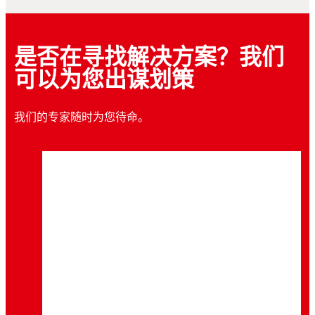
是否在寻找解决方案？我们
可以为您出谋划策
我们的专家随时为您待命。
白皮书
白皮书
®
™
乐泰LOCTITE
402
产品介绍 - 快速初固、
如何让螺纹紧固件保持在原位不动？
高强度粘合和超高性能
您有没有想过，为什么螺纹紧固件会造成如此
随着小型化和高性能日益成为设备研发追求的
之多的停机问题？我们的白皮书将探讨这一工
目标，行业对包括粘合剂在内的装配解决方案
业中常见的恼人问题，深入剖析其根本原因并
的耐热性等多项性能提出了更高的要求。
给出最佳解决办法。