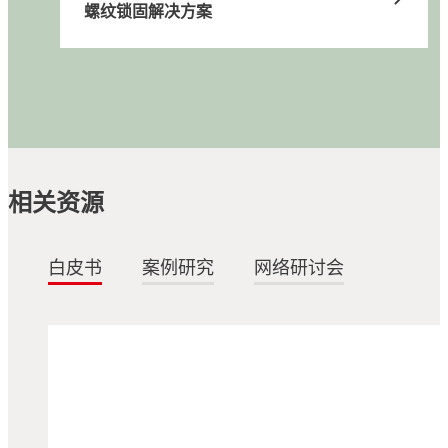
LOCTITE
4013
...
螺纹锁固解决方案
红色高强度免底胶螺纹锁固棒
®
LOCTITE
4014
...
红色高强度螺纹锁固剂，适用于固持大型螺栓
®
LOCTITE
402
...
绿色渗透型螺纹锁固剂
...
快速固定粘合剂
...
适用于医用耗材的超低粘度、快速固定粘合剂
...
...
医疗器械用中粘度快速固定粘合剂
...
...
适用于医疗耗材的超低粘度快速固定粘合剂
...
超高性能
...
...
...
...
...
相关资源
...
...
...
白皮书
案例研究
网络研讨会
瞬干胶粘合解决方案
磨损防护解决方案
导热管理解决方案
All equipment products