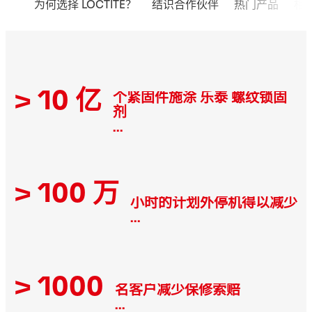
为何选择 LOCTITE？
结识合作伙伴
热门产品
相
> 10 亿
个紧固件施涂 乐泰 螺纹锁固
剂
...
> 100 万
小时的计划外停机得以减少
...
> 1000
名客户减少保修索赔
...