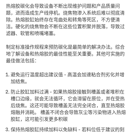
热熔胶碳化会导致设备不断出现维护问题和产品质量问
题，进而造成生产线停机。烧焦物渗入系统后难以彻底清
除。热熔胶缸始终存在弯曲处和转角等死区，不方便清
洁。硬化的烧焦物会不断在这些位置积聚并脱落，导致过
滤器、软管和喷嘴堵塞。
制定标准操作规程来预防碳化是最简单的解决办法。综合
地了解设备和热熔胶的最佳性能至关重要。其他可实施的
最佳做法包括：
避免运行温度超出建议值 - 高温会加速粘合剂劣化并增
加结焦。
防止胶缸加料过满 - 如果热熔胶接触到槽盖或者堆积在
槽口边缘，就会无法循环，它会滞留在原位，并在受热
后烧焦。这还可能导致槽盖无法完全闭合，直至热熔胶
熔融并消耗。 槽盖不闭合会导致灰尘等污染物进入热熔
胶缸，这可能引发更多积碳
保持热熔胶缸持续加料以免缺料 - 若料位低于建议的刻