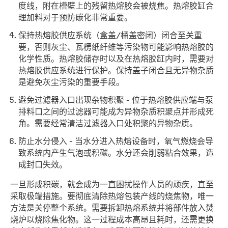
度线，附在槽壁上的残留热熔胶会被烧焦。热熔胶缸合
理加料对于预防碳化非常重要。
保持热熔胶供应系统（盒盖/桶盖密闭）闭合至关重
要，否则灰尘、瓦楞纸纤维等污染物可能影响热熔胶的
化学性质。热熔胶储存时以及在热熔胶缸内时，需要对
热熔胶供应系统进行保护。保持盖子闭合且无异物杂质
是避免灰尘污染的重要手段。
避免过滤器入口出现杂物积聚 - 位于热熔胶供应端与泵
排料口之间的过滤器可能成为异物杂质积聚点并形成死
角。需要经常清洁过滤器入口处积聚的异物杂质。
防止水分侵入 - 当水分进入热熔设备时，氧气燃烧会导
致系统内产生气泡或积碳。水分还会削弱粘合效果，造
成封口失效。
一旦形成积碳，就会成为一直困扰操作人员的顽疾，直至
采取极端措施。要彻底清除热熔包装产线的烧焦物，唯一
方法是关停整个系统。需要拆卸热熔系统并将部件放入焚
烧炉以烧除焦化物。这一过程成本高昂且耗时，还需更换