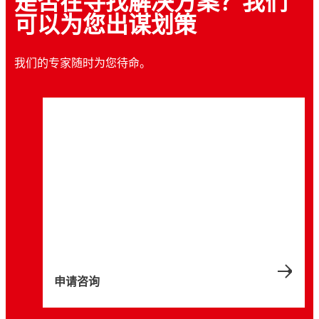
是否在寻找解决方案？我们
可以为您出谋划策
文章
文章
我们的专家随时为您待命。
文章
实施有效管理，减少胶料浪费
文章
防止包装热熔胶出现拉丝问题
文章
包装用热熔胶 安全操作规范
文章
使用热熔胶清洁剂提升生产安全水平
文章
利用热熔胶缸回退模式减少热熔胶焦化
UV 固化压敏胶的价值
优化包装热熔胶缸压力
喷涂粘合剂故障排除
减少生产线拉丝问题的最佳做法。
保障设备和员工的安全。
定期彻底清洁设备的好处。
利用回退模式保持热熔胶性能，防止其分解。
迎合当今市场趋势的增值功能
优化热熔胶在个人卫生用品中的应用
7 分钟
6 分钟
4 分钟
3 分钟
4 分钟
6 分钟
7 分钟
申请咨询