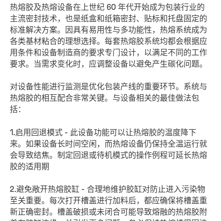
热熔胶及热熔设备在上世纪 60 年代开始成为包装行业的
主流密封技术，也是纸盒和纸箱密封、贴标和托盘固定的
标准解决方案。因具有易用性与多功能性，热熔系统成为
各类基材粘合的理想选择。每套热熔胶系统均都会根据应
用条件和设备制造商的要求专门设计，以满足不同的工作
要求。当需求变化时，应调整设备以避免产生碳化问题。
对设备性能进行监测是优化包装产线的重要环节。系统与
热熔胶的相互配合非常关键。与设备相关的最佳做法包
括：
1.启用回退模式 - 此设备功能可以让热熔胶的温度降下
来。如果设备长时间空闲，而热熔设备仍保持全温运行就
会导致结焦。制定回退或待机模式的操作例程可延长热熔
胶的适用期
2.避免敞开热熔胶缸 - 合理地维护胶缸对防止进入污染物
至关重要。每次打开槽盖进行加料后，都应确保将槽盖重
新正确密封。槽盖破损或未闭合可能导致熔融的热熔胶附