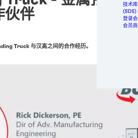
ng Truck - 金属预
金属
技术库
包装与
作伙伴
(SDS)
个人卫
登录会
动力
会员商
半导体
运动与
ding Truck 与汉高之间的合作经历。
交通运