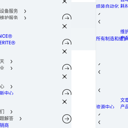
密
金
光
阀
通
导热
所有产品
器件保护解决方案
耗
组装自动化
柔
固
金
导热
料
涂
所有产品
设备服务
术
点
螺
400-666-7306
合剂技术
导
导
成
理
所有产品
维护服务
件粘合
光
热
导
筒
共
Lo
工解决方案
瞬
导
工
功
所有产品
维
所有机器和设备
决方案
粘
相
机
NCE®
工
光
所有产品
产
所有制造和维护
电子产品材料解决方案
粘
注
ERITE®
油
点
所有产品
粘
灌
TE®
添
合解决方案
粘
NOMELT®
电
理
结
天
SON®
磷
固
芯
业
腐
封
GA
薄
航空
后市场
自
防
热
热量管理
螺
航
结构构件
汽
航空航天
蚀
导
心
软
航
汽
子
汽车行业
表
SI
新中心
风
城
汽
建
电信
表
相
文
电
工
转
摄
建筑和结构构件
室内装饰
导
产
资源中心
动
移
造
预
宽
消费电子
们
导
案
智
数
修
数据和电信
题解答
电
存
光
过
产
销商
网