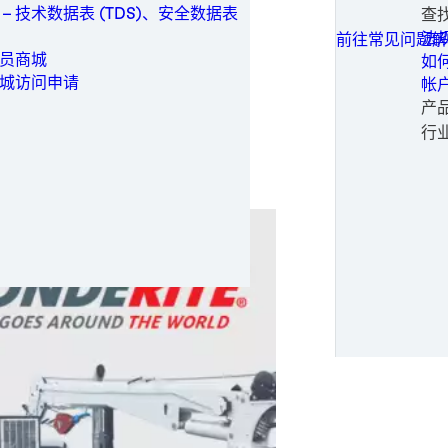
处理领域的
可
家
保
工业制造
技
 – 技术数据表 (TDS)、安全数据表
查
所有联系选项
白
重
旋
一
保养维修
加工
常
法
前往常见问题解
工
静
医
铝
医疗
生
申
员商城
如
医
铝
电
金属
请
城访问申请
帐
医
不
软
成
包装与加工
申
产
钢
金
婴
替
个人卫生
时尚
行
钢
纸
女
电
半
动力
输
医
电
正
半导体
纸
太
时
公
运动与时尚
风
运
专
交通运输