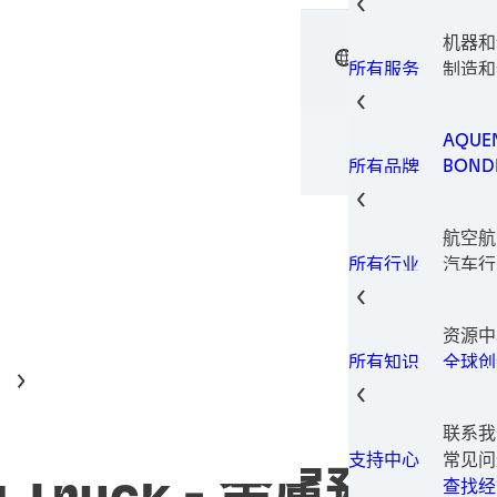
电子元
电子材
机器和
垫片技
中文
汉高粘
表面处
制造和
所有服务
瞬间组
设备
金属加
包装解
AQUE
印刷型
BOND
所有品牌
固持胶
LOCTI
结构粘
TECH
热量管
航空航
TERO
螺纹锁
汽车行
所有行业
螺纹密
汽车售
磨损预
建筑和
资源中
消费电
全球创
所有知识
数据和
家具和
工业制
联系我
保养维
常见问
支持中心
医疗
查找经