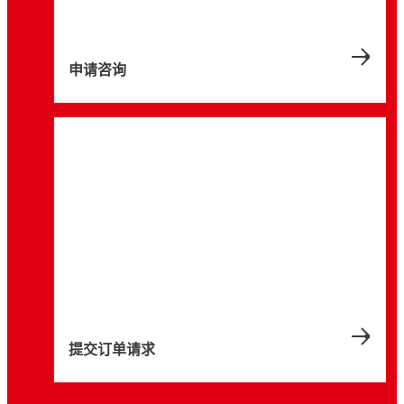
领域，分析了主流供应商的应对策略，并阐述
用速度更快的 4G LTE 和 5G 网络。
业物联网 (IIoT) 之旅带来价值，探讨专用网络
带来显著优势：提高电路板的完整性，降低冷
了行业如何构建以可持续性为核心的5G服务
5 分钟
领域的最新发展，并展望其未来前景。
5 分钟
却支出，节省维修和维护成本。
体系。
5 分钟
5 分钟
申请咨询
5 分钟
提交订单请求