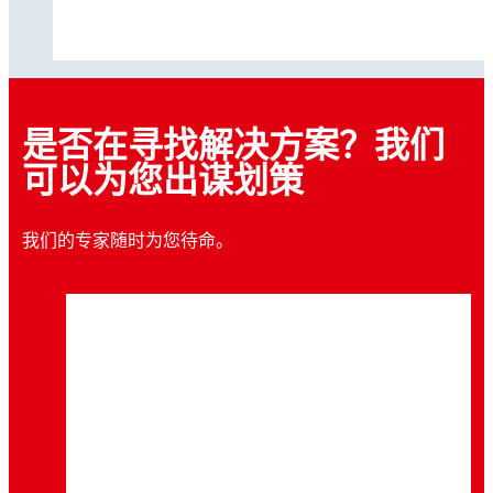
是否在寻找解决方案？我们
可以为您出谋划策
我们的专家随时为您待命。
文章
文章
文章
CBRS 在 5G 专用网络中的作用
文章
有效控制热量不仅节省成本，更能提升网速
文章
无线带宽的提升对热管理提出了更高要求
实现可持续的 5G 未来
专用无线网络的未来将如何发展？
在美国，CBRS 此前长期是为军事及公共安全
高温是电路板可靠性的首要威胁随着带宽需求
事务预留的。如今，其强大功能使消费者、企
导热材料帮助组件保持冷却
持续攀升，电路板密度的大幅提升使发热问题
本文探讨了将可持续性融入5G价值链的关键
业和工业应用能够在更广泛的场景中，充分利
本文回顾 5G 专用网络如何为数字化转型和工
愈加突出。最大限度降低元器件整体发热量可