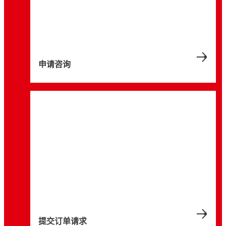
的固定螺钉发生松动，并避免停机和高昂的维
了解一家炼钢厂如何使用几滴乐泰螺纹锁固
生计划外停机。
®
时，如何使用乐泰LOCTITE
螺纹锁固剂解决
您有没有想过，为什么螺纹紧固件会造成如此
解决机械故障的根源，降低总维护成本：乐泰
修费用
剂，轻松减少螺纹紧固件失效导致的意外停机
足球场座椅的 M6 螺钉易松动问题
之多的停机问题？我们的白皮书将探讨这一工
大师班培训可帮助您找到理想解决方案，防止
时间。
5 分钟
业中常见的恼人问题，深入剖析其根本原因并
因螺纹组件松动而造成意外的机器故障和产品
5 分钟
5 分钟
给出最佳解决办法。
故障
5 分钟
申请咨询
提交订单请求