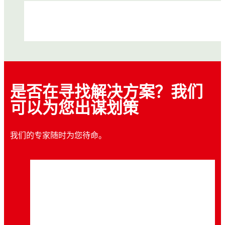
是否在寻找解决方案？我们
可以为您出谋划策
案例研究
我们的专家随时为您待命。
案例研究
案例研究
®
某维护团队通过使用乐泰LOCTITE
螺纹锁
案例研究
®
某造纸厂使用乐泰LOCTITE
螺纹锁固剂解
网络研讨会
固剂有效防止泵与发动机故障
®
体育馆座椅生产商利用乐泰LOCTITE
螺纹
白皮书
决固定螺钉松动问题
®
炼钢厂采用乐泰LOCTITE
螺纹锁固剂防止
锁固剂解决质保问题
乐泰螺纹锁固大师班：只需 15 分钟，让机器
密封垫爆裂
如何让螺纹紧固件保持在原位不动？
提升可靠性
了解某工厂的设施维护团队如何使用乐泰
某造纸厂要寻求一种解决方案，以防止贴纸轮
®
LOCTITE
螺纹锁固剂有效避免泵和发动机发
了解一家体育场座椅生产商在面临紧迫工期