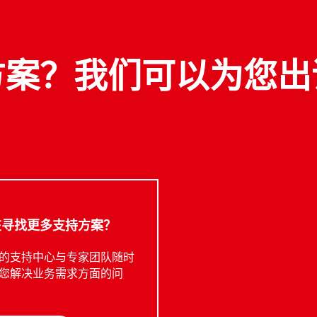
方案？我们可以为您出
案例研究
®
矿业公司借助乐泰LOCTITE
防磨损产品延长
振动筛使用寿命
在寻找更多支持方案？
®
了解乐泰LOCTITE
防磨损解决方案如何帮助
一家矿业公司降低振动筛的维护需求和减少
的支持中心与专家团队随时
停机时间。
您解决业务需求方面的问