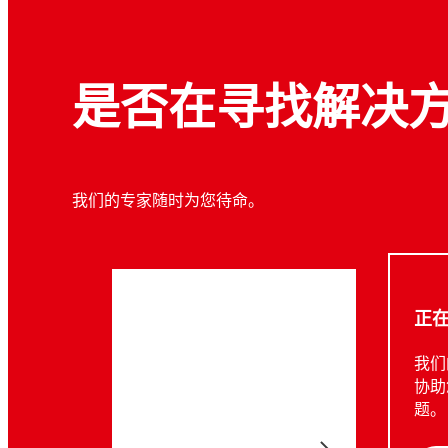
是否在寻找解决
案例研究
我们的专家随时为您待命。
某工业厂房利用乐泰防磨损解决方案减少离
心泵的磨损和腐蚀
®
正
了解一家公司如何利用乐泰LOCTITE
解决方
案成功解决工业离心泵的内部磨损和腐蚀问
我们
题。
协助
题。