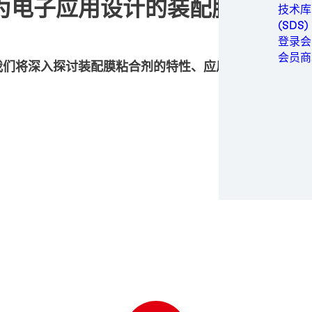
为电子应用设计的装配膜粘合剂
金属
技术库
包装与
(SDS)
个人卫
登录会
动力
会员商
我们将深入探讨装配膜粘合剂的特性、应用价值、适用场
半导体
运动与
交通运