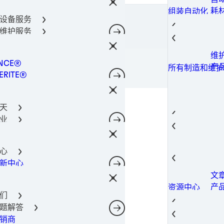
密
金
光
阀
通
导热
所有产品
器件保护解决方案
耗
组装自动化
柔
固
金
导热
料
涂
所有产品
设备服务
术
点
螺
400-666-7306
合剂技术
导
导
成
理
所有产品
维护服务
件粘合
光
热
导
筒
共
Lo
工解决方案
瞬
导
工
功
所有产品
维
所有机器和设备
决方案
粘
相
机
NCE®
工
光
所有产品
产
所有制造和维护
电子产品材料解决方案
粘
注
ERITE®
油
点
所有产品
粘
灌
TE®
添
合解决方案
粘
NOMELT®
电
理
结
天
SON®
磷
固
芯
业
腐
封
GA
薄
航空
后市场
自
防
热
热量管理
螺
航
结构构件
汽
航空航天
蚀
导
心
软
航
汽
子
汽车行业
表
SI
新中心
风
城
汽
建
电信
表
相
文
电
工
转
摄
建筑和结构构件
室内装饰
导
产
资源中心
动
移
造
预
宽
消费电子
们
导
案
智
数
修
数据和电信
题解答
电
存
光
过
产
销商
网