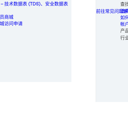
可
解决方案
家
保
工业制造
技
 – 技术数据表 (TDS)、安全数据表
查
所有联系选项
白
重
旋
一
保养维修
加工
常
法
前往常见问题解
工
静
医
铝
医疗
生
申
员商城
如
医
铝
电
金属
请
城访问申请
帐
景及使用方法。
医
不
软
成
包装与加工
申
产
钢
金
婴
替
个人卫生
时尚
行
钢
纸
女
电
半
动力
输
医
电
正
半导体
纸
太
时
公
运动与时尚
风
运
专
交通运输