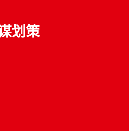
谋划策
案例研究
®
某矿业公司借助乐泰LOCTITE
磨损预防解
决方案成功延长溜槽的更换周期
®
了解一家矿业公司如何使用乐泰LOCTITE
磨
损预防解决方案，成功延长溜槽的更换周
期。