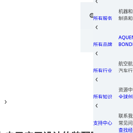
电子元
电子材
机器和
垫片技
中文
汉高粘
表面处
制造和
所有服务
瞬间组
设备
金属加
包装解
AQUE
印刷型
BOND
所有品牌
固持胶
LOCTI
结构粘
TECH
热量管
航空航
TERO
螺纹锁
汽车行
所有行业
螺纹密
汽车售
磨损预
建筑和
资源中
消费电
全球创
所有知识
数据和
家具和
工业制
联系我
保养维
常见问
支持中心
医疗
查找经