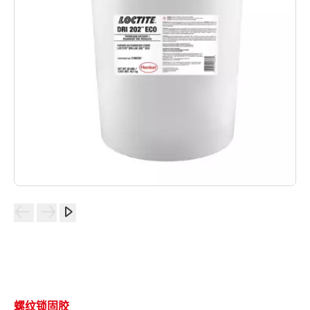
螺纹锁固胶