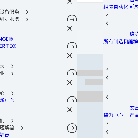
密
金
光
阀
通
导热
所有产品
器件保护解决方案
耗
组装自动化
柔
固
金
导热
料
涂
所有产品
设备服务
术
点
螺
400-666-7306
合剂技术
导
导
成
理
所有产品
维护服务
件粘合
光
热
导
筒
共
Lo
工解决方案
瞬
导
工
功
所有产品
维
所有机器和设备
决方案
粘
相
机
NCE®
工
光
所有产品
产
所有制造和维护
电子产品材料解决方案
粘
注
ERITE®
油
点
所有产品
粘
灌
TE®
添
合解决方案
粘
NOMELT®
电
理
结
天
SON®
磷
固
芯
业
腐
封
GA
薄
航空
后市场
自
防
热
热量管理
螺
航
结构构件
汽
航空航天
蚀
导
心
软
航
汽
子
汽车行业
表
SI
新中心
风
城
汽
建
电信
表
相
文
电
工
转
摄
建筑和结构构件
室内装饰
导
产
资源中心
动
移
造
预
宽
消费电子
们
导
案
智
数
修
数据和电信
题解答
电
存
光
过
产
销商
网