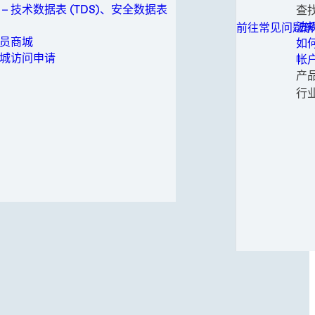
可
家
保
工业制造
技
 – 技术数据表 (TDS)、安全数据表
查
所有联系选项
白
重
旋
一
保养维修
加工
常
法
前往常见问题解
工
静
医
铝
医疗
生
申
员商城
如
医
铝
电
金属
请
城访问申请
帐
医
不
软
成
包装与加工
申
产
钢
金
婴
替
个人卫生
时尚
行
钢
纸
女
电
半
动力
输
医
电
正
半导体
纸
太
时
公
运动与时尚
风
运
专
交通运输