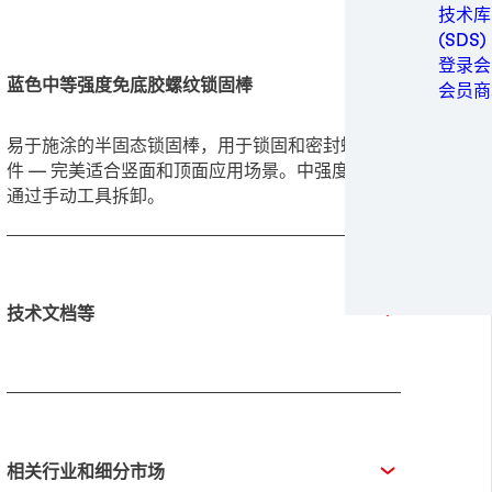
金属
技术库
包装与
(SDS)
个人卫
登录会
蓝色中等强度免底胶螺纹锁固棒
动力
会员商
半导体
运动与
易于施涂的半固态锁固棒，用于锁固和密封螺纹组
交通运
件 — 完美适合竖面和顶面应用场景。中强度，可
通过手动工具拆卸。
技术文档等
相关行业和细分市场