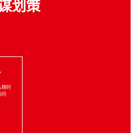
谋划策
？
队随时
的问