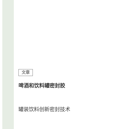
他领域。食品安全型解决方案可利用创新技术
生产出更量化的罐体，并满足最严格的标准。
文章
啤酒和饮料罐密封胶
罐装饮料创新密封技术