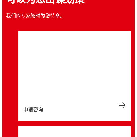
我们的专家随时为您待命。
文章
热管理如何提升重型设备的可持续性
®
®
了解乐泰LOCTITE
和 Bergquist
材料如何
优化热管理，提升重型设备电气组件的可持续
性。这些组件涵盖电池、逆变器、转换器和充
电器，以及智能车辆管理系统中的电子器件
申请咨询
5 分钟
等。