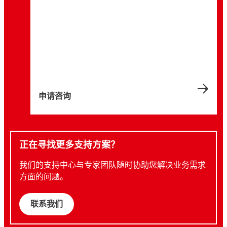
不锈钢酸洗是降低生产成本、充分减少环境足
括使用脱脂、蚀刻、阳极氧化和转化涂层等材
钢卷是全球应用最广泛的金属材料。它坚固耐
迹的关键决定因素。无硝酸创新材料贯穿制造
在钢制组件的制造工艺中，制造商面临诸多挑
料。这些材料拥有不同的表面处理效果，满足
用、性能可靠，尤为重要的是，还支持灵活设
工艺的各个阶段，不仅有效提升性能、效率和
战。材料领域的协作创新不仅有助于提升产品
多变的行业需求。此外，还可使用无铬涂层，
计。创新的钢卷处理技术助力汽车、建筑施
可持续性，更是取代了有害的混合酸性化学
性能，还能降低成本、提高效率与可靠性，在
以满足法规要求和可持续目标。
工、电器等行业提升从轧机到精整线的质量、
品。
增强可持续性的同时满足法规要求。
效率与可持续性。
申请咨询
正在寻找更多支持方案？
我们的支持中心与专家团队随时协助您解决业务需求
方面的问题。
联系我们