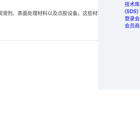
金属
技术库
包装与
(SDS)
润滑剂、表面处理材料以及点胶设备。这些材料与设备具备稳定
个人卫
登录会
动力
会员商
半导体
运动与
交通运