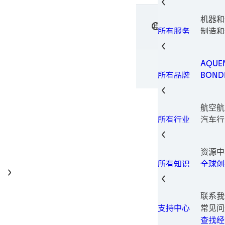
电子元
电子材
机器和
垫片技
中文
汉高粘
表面处
制造和
所有服务
瞬间组
设备
金属加
包装解
AQUE
印刷型
BONDE
所有品牌
固持胶
LOCTI
结构粘
TECH
热量管
航空航
TERO
螺纹锁
汽车行
所有行业
螺纹密
汽车售
磨损预
建筑和
资源中
消费电
全球创
所有知识
数据和
家具和
工业制
联系我
保养维
常见问
支持中心
医疗
查找经