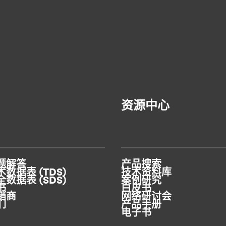
汉高推出 RE 系列产品，助力实现循环经济
资源中心
汉高推出全新粘合剂与涂层系列，助力提升
包装回收效率
题解答
产品搜索
数据表 (TDS)
技术资料库
数据表 (SDS)
案例研究
书
白皮书
销商
网络研讨会
们
产品手册
电子书