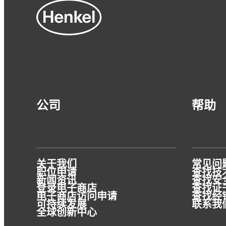
文章
公司
帮助
为什么粘合剂对材料回收利用如此重要
关于我们
常见问
要实现回收利用，关键要保证材料的相容
职位申请
查找技术
性。汉高粘合剂是构成解决方案的组成部
新闻资讯
查找安全
登录电子商店
查找证
分。
电子商店访问申请
查找经
可持续发展
联系我
全球创新中心