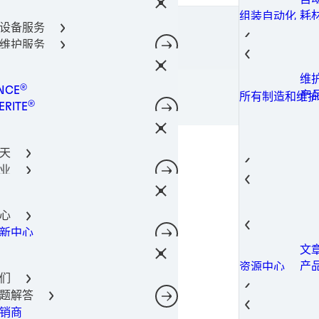
密
金
光
阀
通
导热
所有产品
器件保护解决方案
耗
组装自动化
柔
固
金
导热
料
涂
所有产品
设备服务
术
点
螺
400-666-7306
合剂技术
导
导
成
理
所有产品
维护服务
件粘合
光
热
导
筒
共
工解决方案
瞬
导
工
功
所有产品
维
所有机器和设备
决方案
粘
相
®
机
NCE
工
光
所有产品
产
所有制造和维护
电子产品材料解决方案
粘
®
注
RITE
油
点
所有产品
粘
®
灌
TE
添
合解决方案
粘
®
NOMELT
电
理
结
天
®
SON
磷
固
芯
业
腐
封
GA
薄
航空
后市场
自
防
热
热量管理
螺
航
结构构件
汽
航空航天
蚀
导
心
软
航
汽
子
汽车行业
表
SIL
新中心
风
城
汽
建
电信
表
相
文
电
工
转
摄
建筑和结构构件
室内装饰
导
产
资源中心
动
移
造
预
宽
消费电子
们
导
案
智
数
修
数据和电信
题解答
电
存
光
过
产
销商
网