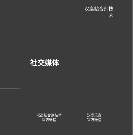
汉高粘合剂技
术
案例研究
社交媒体
合作共创可持续的未来
与汉高合作开发和实施可持续创新产品
汉高粘合剂技术
汉高乐泰
官方微信
官方微信