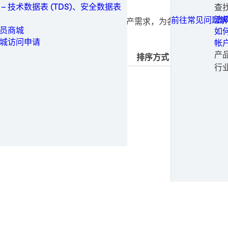
可
家
保
工业制造
技
 – 技术数据表 (TDS)、安全数据表
查
所有联系选项
白
重
旋
一
保养维修
加工
常
法
前往常见问题解
可靠的品质，能够满足多个行业的生产需求，为各类制
工
静
医
铝
医疗
生
申
员商城
如
医
铝
电
金属
请
城访问申请
帐
医
不
软
成
包装与加工
申
产
排序方式
钢
金
婴
替
个人卫生
时尚
行
钢
纸
女
电
半
动力
输
医
电
正
半导体
纸
太
时
公
运动与时尚
风
运
专
交通运输